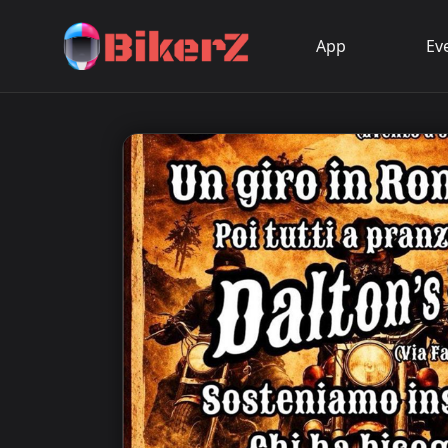
App
Ev