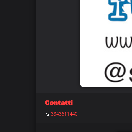
Contatti
📞
3343611440