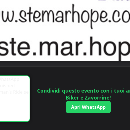
Condividi questo evento con i tuoi a
Biker e Zavorrine!
Apri WhatsApp