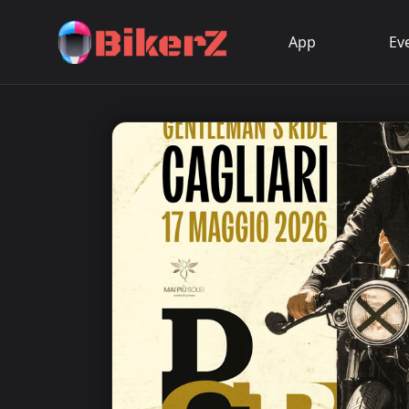
App
Ev