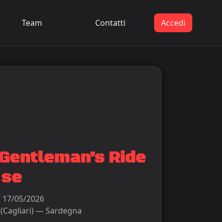
Team
Contatti
Accedi
 Gentleman’s Ride
se
:
17/05/2026
 (Cagliari) — Sardegna